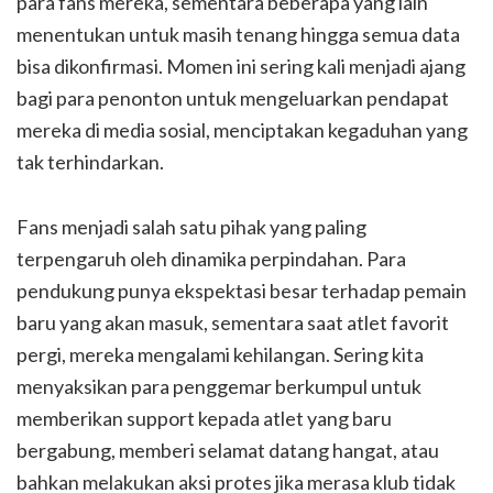
para fans mereka, sementara beberapa yang lain
menentukan untuk masih tenang hingga semua data
bisa dikonfirmasi. Momen ini sering kali menjadi ajang
bagi para penonton untuk mengeluarkan pendapat
mereka di media sosial, menciptakan kegaduhan yang
tak terhindarkan.
Fans menjadi salah satu pihak yang paling
terpengaruh oleh dinamika perpindahan. Para
pendukung punya ekspektasi besar terhadap pemain
baru yang akan masuk, sementara saat atlet favorit
pergi, mereka mengalami kehilangan. Sering kita
menyaksikan para penggemar berkumpul untuk
memberikan support kepada atlet yang baru
bergabung, memberi selamat datang hangat, atau
bahkan melakukan aksi protes jika merasa klub tidak