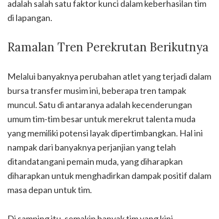
adalah salah satu faktor kunci dalam keberhasilan tim
di lapangan.
Ramalan Tren Perekrutan Berikutnya
Melalui banyaknya perubahan atlet yang terjadi dalam
bursa transfer musim ini, beberapa tren tampak
muncul. Satu di antaranya adalah kecenderungan
umum tim-tim besar untuk merekrut talenta muda
yang memiliki potensi layak dipertimbangkan. Hal ini
nampak dari banyaknya perjanjian yang telah
ditandatangani pemain muda, yang diharapkan
diharapkan untuk menghadirkan dampak positif dalam
masa depan untuk tim.
Di samping itu, semakin banyak tim yang kini