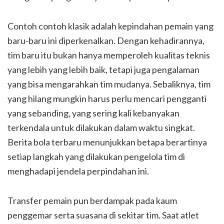
Contoh contoh klasik adalah kepindahan pemain yang
baru-baru ini diperkenalkan. Dengan kehadirannya,
tim baru itu bukan hanya memperoleh kualitas teknis
yang lebih yang lebih baik, tetapi juga pengalaman
yang bisa mengarahkan tim mudanya. Sebaliknya, tim
yang hilang mungkin harus perlu mencari pengganti
yang sebanding, yang sering kali kebanyakan
terkendala untuk dilakukan dalam waktu singkat.
Berita bola terbaru menunjukkan betapa berartinya
setiap langkah yang dilakukan pengelola tim di
menghadapi jendela perpindahan ini.
Transfer pemain pun berdampak pada kaum
penggemar serta suasana di sekitar tim. Saat atlet