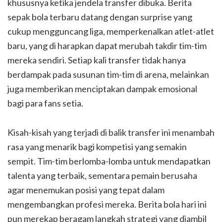
khususnya ketika jendela transfer dibuka. Berita
sepak bola terbaru datang dengan surprise yang
cukup mengguncang liga, memperkenalkan atlet-atlet
baru, yang di harapkan dapat merubah takdir tim-tim
mereka sendiri. Setiap kali transfer tidak hanya
berdampak pada susunan tim-tim di arena, melainkan
juga memberikan menciptakan dampak emosional
bagi para fans setia.
Kisah-kisah yang terjadi di balik transfer ini menambah
rasa yang menarik bagi kompetisi yang semakin
sempit. Tim-tim berlomba-lomba untuk mendapatkan
talenta yang terbaik, sementara pemain berusaha
agar menemukan posisi yang tepat dalam
mengembangkan profesi mereka. Berita bola hari ini
pun merekap beragam langkah strategi yang diambil