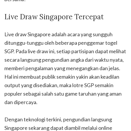
Live Draw Singapore Tercepat
Live draw Singapore adalah acara yang sungguh
ditunggu-tunggu oleh beberapa penggemar togel
SGP. Pada live draw ini, setiap partisipan dapat melihat
secara langsung pengundian angka dari waktu nyata,
memberi pengalaman yang menegangkan dan jelas.
Hal ini membuat publik semakin yakin akan keadilan
output yang disediakan, maka lotre SGP semakin
populer sebagai salah satu game taruhan yang aman
dan dipercaya.
Dengan teknologi terkini, pengundian langsung
Singapore sekarang dapat diambil melalui online