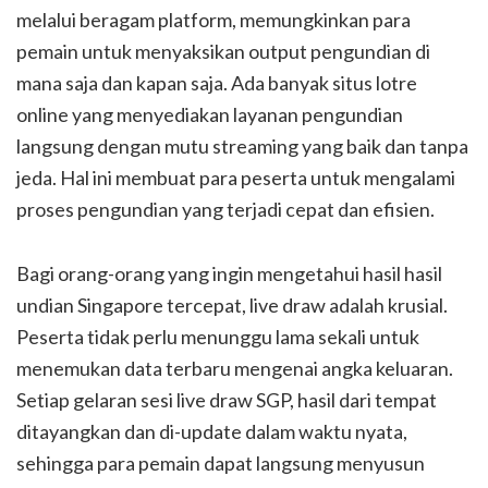
melalui beragam platform, memungkinkan para
pemain untuk menyaksikan output pengundian di
mana saja dan kapan saja. Ada banyak situs lotre
online yang menyediakan layanan pengundian
langsung dengan mutu streaming yang baik dan tanpa
jeda. Hal ini membuat para peserta untuk mengalami
proses pengundian yang terjadi cepat dan efisien.
Bagi orang-orang yang ingin mengetahui hasil hasil
undian Singapore tercepat, live draw adalah krusial.
Peserta tidak perlu menunggu lama sekali untuk
menemukan data terbaru mengenai angka keluaran.
Setiap gelaran sesi live draw SGP, hasil dari tempat
ditayangkan dan di-update dalam waktu nyata,
sehingga para pemain dapat langsung menyusun