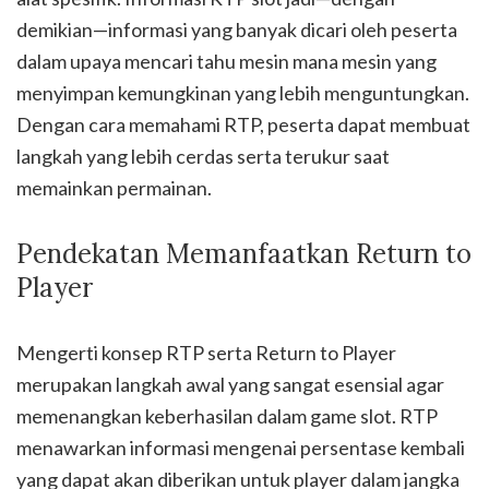
demikian—informasi yang banyak dicari oleh peserta
dalam upaya mencari tahu mesin mana mesin yang
menyimpan kemungkinan yang lebih menguntungkan.
Dengan cara memahami RTP, peserta dapat membuat
langkah yang lebih cerdas serta terukur saat
memainkan permainan.
Pendekatan Memanfaatkan Return to
Player
Mengerti konsep RTP serta Return to Player
merupakan langkah awal yang sangat esensial agar
memenangkan keberhasilan dalam game slot. RTP
menawarkan informasi mengenai persentase kembali
yang dapat akan diberikan untuk player dalam jangka