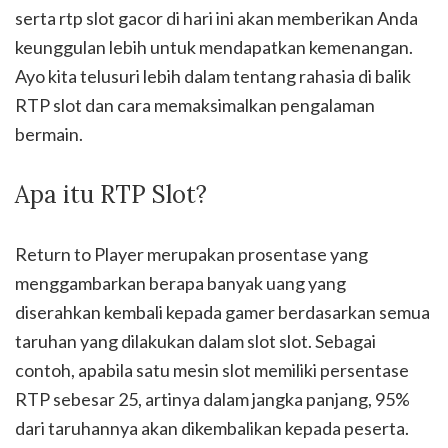
serta rtp slot gacor di hari ini akan memberikan Anda
keunggulan lebih untuk mendapatkan kemenangan.
Ayo kita telusuri lebih dalam tentang rahasia di balik
RTP slot dan cara memaksimalkan pengalaman
bermain.
Apa itu RTP Slot?
Return to Player merupakan prosentase yang
menggambarkan berapa banyak uang yang
diserahkan kembali kepada gamer berdasarkan semua
taruhan yang dilakukan dalam slot slot. Sebagai
contoh, apabila satu mesin slot memiliki persentase
RTP sebesar 25, artinya dalam jangka panjang, 95%
dari taruhannya akan dikembalikan kepada peserta.