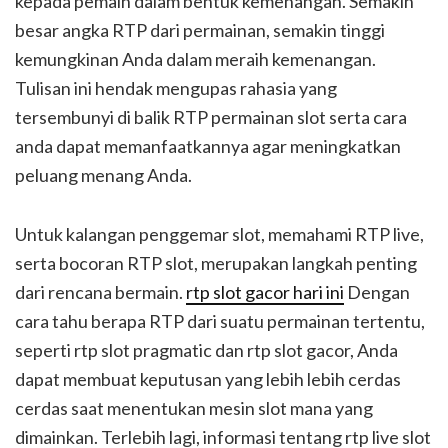
kepada pemain dalam bentuk kemenangan. Semakin
besar angka RTP dari permainan, semakin tinggi
kemungkinan Anda dalam meraih kemenangan.
Tulisan ini hendak mengupas rahasia yang
tersembunyi di balik RTP permainan slot serta cara
anda dapat memanfaatkannya agar meningkatkan
peluang menang Anda.
Untuk kalangan penggemar slot, memahami RTP live,
serta bocoran RTP slot, merupakan langkah penting
dari rencana bermain.
rtp slot gacor hari ini
Dengan
cara tahu berapa RTP dari suatu permainan tertentu,
seperti rtp slot pragmatic dan rtp slot gacor, Anda
dapat membuat keputusan yang lebih lebih cerdas
cerdas saat menentukan mesin slot mana yang
dimainkan. Terlebih lagi, informasi tentang rtp live slot