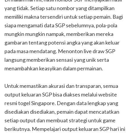
yang tidak. Setiap satu nombor yang ditampilkan
memiliki makna tersendiri untuk setiap pemain. Bagi
siapa mengamati data SGP sebelumnya, pola-pola
mungkin mungkin nampak, memberikan mereka
gambaran tentang potensi angka yang akan keluar
pada masa mendatang. Menonton live draw SGP
langsung memberikan sensasi yang unik serta
menambahkan keasyikan dalam permainan.
Untuk memastikan akurasi dan transparan, semua
output keluaran SGP bisa diakses melalui website
resmi togel Singapore. Dengan data lengkap yang
disediakan disediakan, pemain dapat mencatatkan
setiap output dan membuat strategi untuk game
berikutnya. Mempelajari output keluaran SGP hari ini