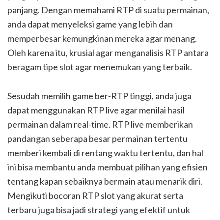
panjang. Dengan memahami RTP di suatu permainan,
anda dapat menyeleksi game yang lebih dan
memperbesar kemungkinan mereka agar menang.
Oleh karena itu, krusial agar menganalisis RTP antara
beragam tipe slot agar menemukan yang terbaik.
Sesudah memilih game ber-RTP tinggi, anda juga
dapat menggunakan RTP live agar menilai hasil
permainan dalam real-time. RTP live memberikan
pandangan seberapa besar permainan tertentu
memberi kembali di rentang waktu tertentu, dan hal
ini bisa membantu anda membuat pilihan yang efisien
tentang kapan sebaiknya bermain atau menarik diri.
Mengikuti bocoran RTP slot yang akurat serta
terbaru juga bisa jadi strategi yang efektif untuk