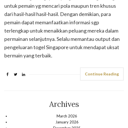
untuk pemain yg mencari pola maupun tren khusus
dari hasil-hasil hasil-hasil. Dengan demikian, para
pemain dapat memanfaatkan informasi sgp
terlengkap untuk menaikkan peluang mereka dalam
permainan selanjutnya. Selalu memantau output dan
pengeluaran togel Singapore untuk mendapat uksat
bermain yang terbaik.
Continue Reading
Archives
March 2026
January 2026