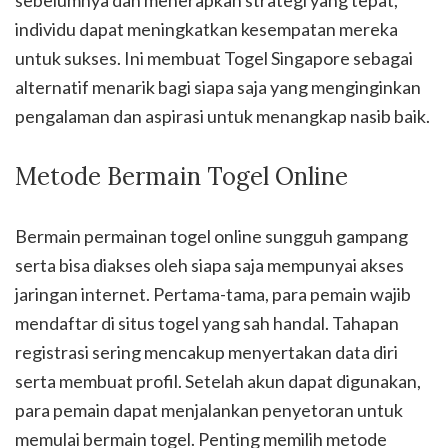
sebelumnya dan menerapkan strategi yang tepat,
individu dapat meningkatkan kesempatan mereka
untuk sukses. Ini membuat Togel Singapore sebagai
alternatif menarik bagi siapa saja yang menginginkan
pengalaman dan aspirasi untuk menangkap nasib baik.
Metode Bermain Togel Online
Bermain permainan togel online sungguh gampang
serta bisa diakses oleh siapa saja mempunyai akses
jaringan internet. Pertama-tama, para pemain wajib
mendaftar di situs togel yang sah handal. Tahapan
registrasi sering mencakup menyertakan data diri
serta membuat profil. Setelah akun dapat digunakan,
para pemain dapat menjalankan penyetoran untuk
memulai bermain togel. Penting memilih metode