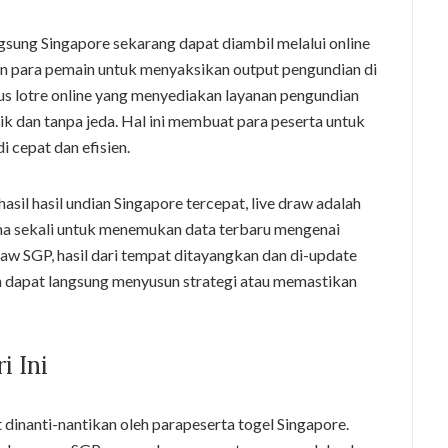
gsung Singapore sekarang dapat diambil melalui online
 para pemain untuk menyaksikan output pengundian di
tus lotre online yang menyediakan layanan pengundian
k dan tanpa jeda. Hal ini membuat para peserta untuk
 cepat dan efisien.
sil hasil undian Singapore tercepat, live draw adalah
ama sekali untuk menemukan data terbaru mengenai
draw SGP, hasil dari tempat ditayangkan dan di-update
n dapat langsung menyusun strategi atau memastikan
i Ini
 dinanti-nantikan oleh parapeserta togel Singapore.