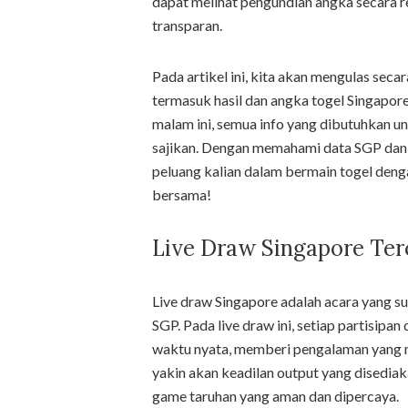
dapat melihat pengundian angka secara re
transparan.
Pada artikel ini, kita akan mengulas seca
termasuk hasil dan angka togel Singapore 
malam ini, semua info yang dibutuhkan u
sajikan. Dengan memahami data SGP dan 
peluang kalian dalam bermain togel dengan
bersama!
Live Draw Singapore Ter
Live draw Singapore adalah acara yang 
SGP. Pada live draw ini, setiap partisipa
waktu nyata, memberi pengalaman yang m
yakin akan keadilan output yang disediak
game taruhan yang aman dan dipercaya.