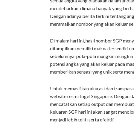
Semua angka yang diadakan dalam undi
mendebarkan, dimana banyak yang berh
Dengan adanya berita terkini tentang ang
meramalkan nombor yang akan keluar sel
Di malam hari ini, hasil nombor SGP meny
ditampilkan memiliki makna tersendiri u
sebelumnya, pola-pola mungkin mungki
potensi angka yang akan keluar pada ma
memberikan sensasi yang unik serta me
Untuk memastikan akurasi dan transparan
website resmi togel Singapore. Dengan d
mencatatkan setiap output dan membuat 
keluaran SGP hari ini akan sangat menol
menjadi lebih teliti serta efektif.