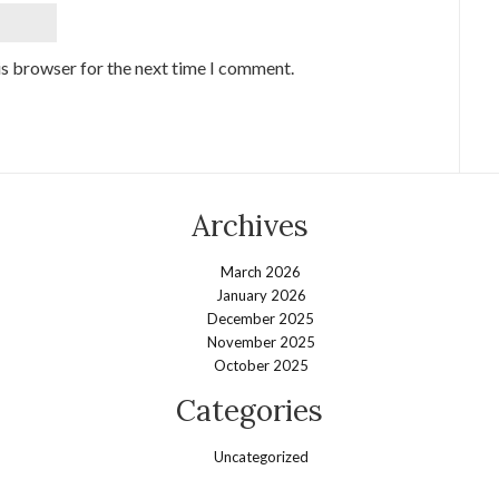
is browser for the next time I comment.
Archives
March 2026
January 2026
December 2025
November 2025
October 2025
Categories
Uncategorized