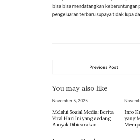
bisa bisa mendatangkan keberuntungan p
pengeluaran terbaru supaya tidak lupa data
Previous Post
You may also like
November 5, 2025
Novembe
Melalui Sosial Media: Berita
Info K
Viral Hari Ini yang sedang
yang 
Banyak Dibicarakan
Mempe