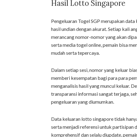
Hasil Lotto Singapore
Pengeluaran Togel SGP merupakan data k
hasil undian dengan akurat. Setiap kali a
merancang nomor-nomor yang akan dipasa
serta media togel online, pemain bisa me
mudah serta tepercaya.
Dalam setiap sesi, nomor yang keluar bia
memberi kesempatan bagi para para pema
menganalisis hasil yang muncul keluar. D
transparansi informasi sangat terjaga, 
pengeluaran yang diumumkan.
Data keluaran lotto singapore tidak han
serta menjadi referensi untuk partisipan
komprehensif dan selalu diupdate, pemai