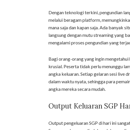
Dengan teknologi terkini, pengundian lan
melalui beragam platform, memungkinkan
mana saja dan kapan saja. Ada banyak si
langsung dengan mutu streaming yang bai
mengalami proses pengundian yang terjadi
Bagi orang-orang yang ingin mengetahui ha
krusial. Peserta tidak perlu menunggu l
angka keluaran. Setiap gelaran sesi live 
dalam waktu nyata, sehingga para pemai
angka mereka secara mudah.
Output Keluaran SGP Har
Output pengeluaran SGP di hari ini sangat