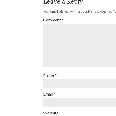
Leave a Reply
Your email address will not be published.
Required fi
Comment
*
Name
*
Email
*
Website